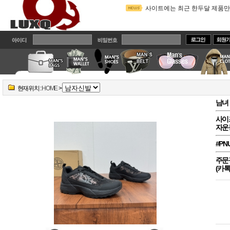
카톡으로 빠른 상담드려요^^
2
주문전에 읽어주세요!! 배송관
밴드에 가입하시면 실시간 상
카톡아이디 Brandcodi로 변경
사이트에는 최근 한두달 제품만
현재위치 :
HOME
>
남녀 
자운
#PN
주문
(카톡