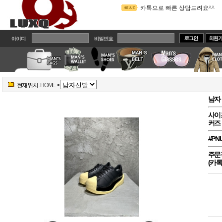
카톡으로 빠른 상담드려요^^
2
주문전에 읽어주세요!! 배송관
밴드에 가입하시면 실시간 상
카톡아이디 Brandcodi로 변경
사이트에는 최근 한두달 제품만
현재위치 :
HOME
>
남자 
커즈
#PN
주문
(카톡